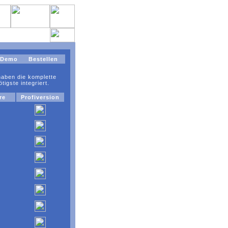
Demo
Bestellen
 haben die komplette
igste integriert.
re
Profiversion