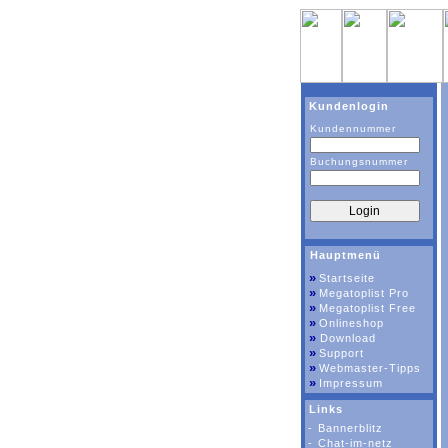
Kundenlogin
Kundennummer
Buchungsnummer
Hauptmenü
»
Startseite
»
Megatoplist Pro
»
Megatoplist Free
»
Onlineshop
»
Download
»
Support
»
Webmaster-Tipps
»
Impressum
Links
-
Bannerblitz
-
Chat-im-netz